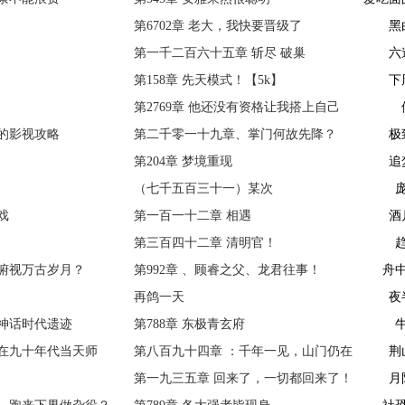
第6702章 老大，我快要晋级了
黑
第一千二百六十五章 斩尽 破巢
六
第158章 先天模式！【5k】
下
第2769章 他还没有资格让我搭上自己
的影视攻略
第二千零一十九章、掌门何故先降？
极
第204章 梦境重现
追
（七千五百三十一）某次
戏
第一百一十二章 相遇
酒
第三百四十二章 清明官！
俯视万古岁月？
第992章 、顾睿之父、龙君往事！
舟
再鸽一天
夜
神话时代遗迹
第788章 东极青玄府
在九十年代当天师
第八百九十四章 ：千年一见，山门仍在
荆
第一九三五章 回来了，一切都回来了！
月