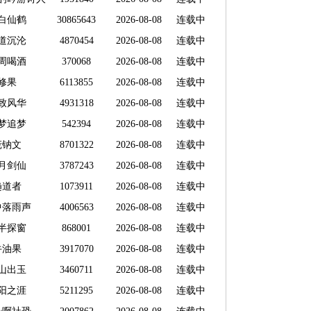
白仙鹤
30865643
2026-08-08
连载中
道沉沦
4870454
2026-08-08
连载中
周喝酒
370068
2026-08-08
连载中
修果
6113855
2026-08-08
连载中
致风华
4931318
2026-08-08
连载中
梦追梦
542394
2026-08-08
连载中
庞钠文
8701322
2026-08-08
连载中
月剑仙
3787243
2026-08-08
连载中
趋道者
1073911
2026-08-08
连载中
中落雨声
4006563
2026-08-08
连载中
半探窗
868001
2026-08-08
连载中
牛油果
3917070
2026-08-08
连载中
山出玉
3460711
2026-08-08
连载中
阳之涯
5211295
2026-08-08
连载中