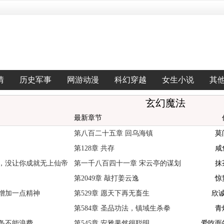
情
历史军事
网游动漫
科幻穿越
女生小说
其
玄幻魔法
最新章节
第八百二十五章 回乌海镇
莫
第128章 共存
咸
，没让你成就无上仙帝
第一千八百四十一章 宋云亭的谋划
抹
第2049章 敲打姜云逸
惊
增加一点精神
第529章 愿天下再无畜生
欣
第584章 圣品功法，镇域生杀拳
青
条不能浪费
第545章 安雅果然很聪明
爱吃面