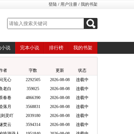
登陆
/
用户注册
/
我的书架
他小说
完本小说
排行榜
我的书架
作者
字数
更新
状态
问无心
2292505
2026-08-08
连载中
鱼老白
359025
2026-08-08
连载中
茶春卷
4866390
2026-08-08
连载中
蛰落月
3568831
2026-08-08
连载中
诚则灵吖
2039180
2026-08-08
连载中
燧焚云
3594314
2026-08-08
连载中
的吟游诗人
1951840
2026-08-08
连载中